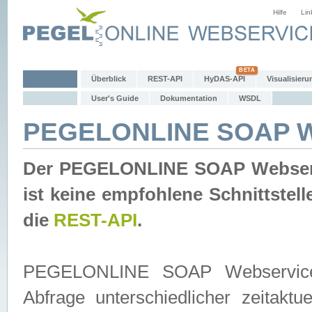
Hilfe
Lin
Überblick
REST-API
HyDAS-API
Visualisieru
User's Guide
Dokumentation
WSDL
PEGELONLINE SOAP W
Der PEGELONLINE SOAP Webservic
ist keine empfohlene Schnittste
die
REST-API
.
PEGELONLINE SOAP Webservice is
Abfrage unterschiedlicher zeitak