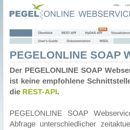
Hilfe
Lin
Überblick
REST-API
HyDAS-API
Visualisieru
User's Guide
Dokumentation
WSDL
PEGELONLINE SOAP W
Der PEGELONLINE SOAP Webservic
ist keine empfohlene Schnittste
die
REST-API
.
PEGELONLINE SOAP Webservice is
Abfrage unterschiedlicher zeitak