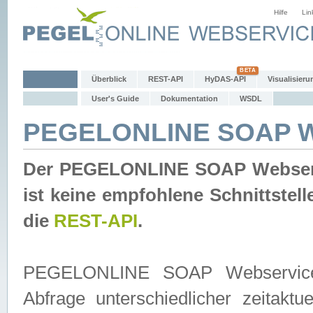
Hilfe
Lin
Überblick
REST-API
HyDAS-API
Visualisieru
User's Guide
Dokumentation
WSDL
PEGELONLINE SOAP W
Der PEGELONLINE SOAP Webservic
ist keine empfohlene Schnittste
die
REST-API
.
PEGELONLINE SOAP Webservice is
Abfrage unterschiedlicher zeitak