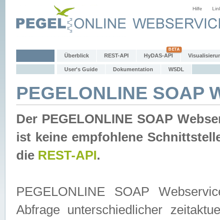
Hilfe
Lin
Überblick
REST-API
HyDAS-API
Visualisieru
User's Guide
Dokumentation
WSDL
PEGELONLINE SOAP W
Der PEGELONLINE SOAP Webservic
ist keine empfohlene Schnittste
die
REST-API
.
PEGELONLINE SOAP Webservice is
Abfrage unterschiedlicher zeitak