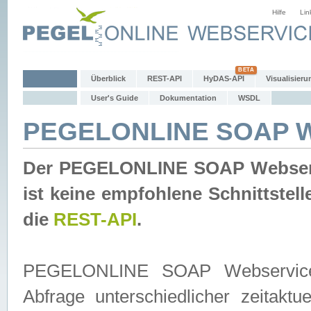
Hilfe
Lin
Überblick
REST-API
HyDAS-API
Visualisieru
User's Guide
Dokumentation
WSDL
PEGELONLINE SOAP W
Der PEGELONLINE SOAP Webservic
ist keine empfohlene Schnittste
die
REST-API
.
PEGELONLINE SOAP Webservice is
Abfrage unterschiedlicher zeitak