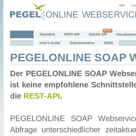
Hilfe
Lin
Überblick
REST-API
HyDAS-API
Visualisieru
User's Guide
Dokumentation
WSDL
PEGELONLINE SOAP W
Der PEGELONLINE SOAP Webservic
ist keine empfohlene Schnittste
die
REST-API
.
PEGELONLINE SOAP Webservice is
Abfrage unterschiedlicher zeitak