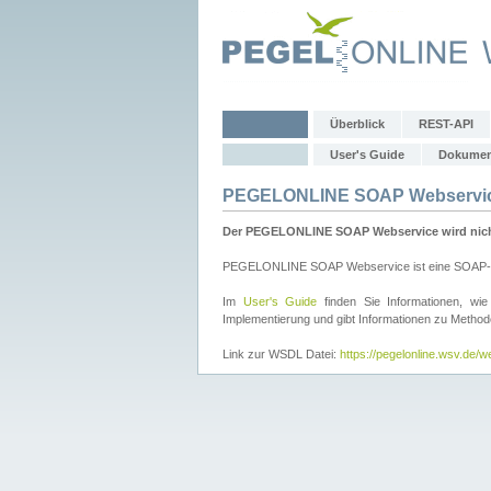
Überblick
REST-API
User's Guide
Dokumen
PEGELONLINE SOAP Webservi
Der PEGELONLINE SOAP Webservice wird nicht 
PEGELONLINE SOAP Webservice ist eine SOAP-basie
Im
User's Guide
finden Sie Informationen, 
Implementierung und gibt Informationen zu Metho
Link zur WSDL Datei:
https://pegelonline.wsv.de