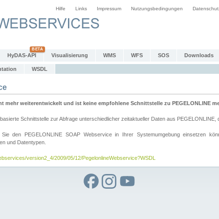
Hilfe
Links
Impressum
Nutzungsbedingungen
Datenschut
HyDAS-API
Visualisierung
WMS
WFS
SOS
Downloads
tation
WSDL
ce
mehr weiterentwickelt und ist keine empfohlene Schnittstelle zu PEGELONLINE meh
rte Schnittstelle zur Abfrage unterschiedlicher zeitaktueller Daten aus PEGELONLINE, die
wie Sie den PEGELONLINE SOAP Webservice in Ihrer Systemumgebung einsetzen kö
den und Datentypen.
/webservices/version2_4/2009/05/12/PegelonlineWebservice?WSDL