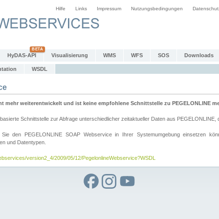
Hilfe
Links
Impressum
Nutzungsbedingungen
Datenschut
HyDAS-API
Visualisierung
WMS
WFS
SOS
Downloads
tation
WSDL
ce
mehr weiterentwickelt und ist keine empfohlene Schnittstelle zu PEGELONLINE meh
rte Schnittstelle zur Abfrage unterschiedlicher zeitaktueller Daten aus PEGELONLINE, die
wie Sie den PEGELONLINE SOAP Webservice in Ihrer Systemumgebung einsetzen kö
den und Datentypen.
/webservices/version2_4/2009/05/12/PegelonlineWebservice?WSDL