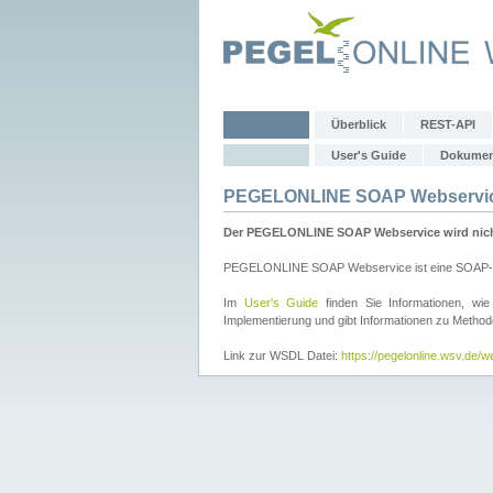
Überblick
REST-API
User's Guide
Dokumen
PEGELONLINE SOAP Webservi
Der PEGELONLINE SOAP Webservice wird nicht 
PEGELONLINE SOAP Webservice ist eine SOAP-basie
Im
User's Guide
finden Sie Informationen, 
Implementierung und gibt Informationen zu Metho
Link zur WSDL Datei:
https://pegelonline.wsv.de