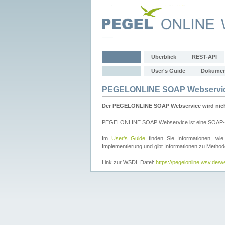
Überblick
REST-API
User's Guide
Dokumen
PEGELONLINE SOAP Webservi
Der PEGELONLINE SOAP Webservice wird nicht 
PEGELONLINE SOAP Webservice ist eine SOAP-basie
Im
User's Guide
finden Sie Informationen, 
Implementierung und gibt Informationen zu Metho
Link zur WSDL Datei:
https://pegelonline.wsv.de