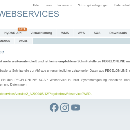
Hilfe
Links
Impressum
Nutzungsbedingungen
Datenschut
HyDAS-API
Visualisierung
WMS
WFS
SOS
Downloads
tation
WSDL
ce
mehr weiterentwickelt und ist keine empfohlene Schnittstelle zu PEGELONLINE meh
rte Schnittstelle zur Abfrage unterschiedlicher zeitaktueller Daten aus PEGELONLINE, die
wie Sie den PEGELONLINE SOAP Webservice in Ihrer Systemumgebung einsetzen kö
den und Datentypen.
/webservices/version2_4/2009/05/12/PegelonlineWebservice?WSDL