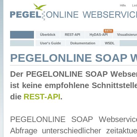
Hilfe
Lin
Überblick
REST-API
HyDAS-API
Visualisieru
User's Guide
Dokumentation
WSDL
PEGELONLINE SOAP W
Der PEGELONLINE SOAP Webservic
ist keine empfohlene Schnittste
die
REST-API
.
PEGELONLINE SOAP Webservice is
Abfrage unterschiedlicher zeitak