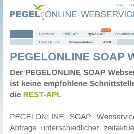
Hilfe
Lin
Überblick
REST-API
HyDAS-API
Visualisieru
User's Guide
Dokumentation
WSDL
PEGELONLINE SOAP W
Der PEGELONLINE SOAP Webservic
ist keine empfohlene Schnittste
die
REST-API
.
PEGELONLINE SOAP Webservice is
Abfrage unterschiedlicher zeitak