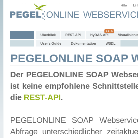
Hilfe
Lin
Überblick
REST-API
HyDAS-API
Visualisieru
User's Guide
Dokumentation
WSDL
PEGELONLINE SOAP W
Der PEGELONLINE SOAP Webservic
ist keine empfohlene Schnittste
die
REST-API
.
PEGELONLINE SOAP Webservice is
Abfrage unterschiedlicher zeitak