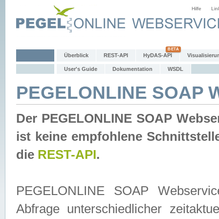
Hilfe
Lin
Überblick
REST-API
HyDAS-API
Visualisieru
User's Guide
Dokumentation
WSDL
PEGELONLINE SOAP W
Der PEGELONLINE SOAP Webservic
ist keine empfohlene Schnittste
die
REST-API
.
PEGELONLINE SOAP Webservice is
Abfrage unterschiedlicher zeitak