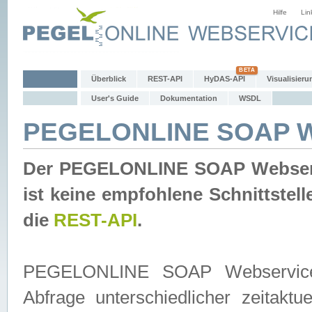
Hilfe
Lin
Überblick
REST-API
HyDAS-API
Visualisieru
User's Guide
Dokumentation
WSDL
PEGELONLINE SOAP W
Der PEGELONLINE SOAP Webservic
ist keine empfohlene Schnittste
die
REST-API
.
PEGELONLINE SOAP Webservice is
Abfrage unterschiedlicher zeitak