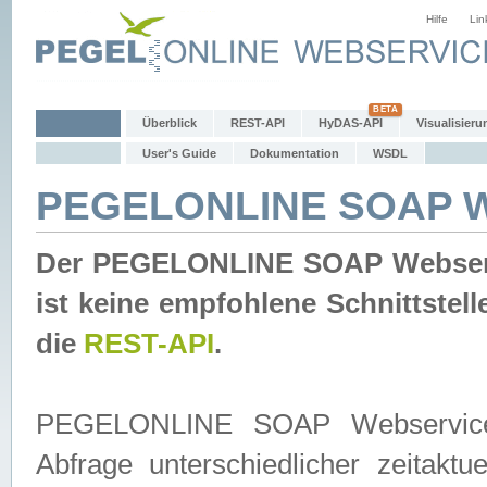
Hilfe
Lin
Überblick
REST-API
HyDAS-API
Visualisieru
User's Guide
Dokumentation
WSDL
PEGELONLINE SOAP W
Der PEGELONLINE SOAP Webservic
ist keine empfohlene Schnittste
die
REST-API
.
PEGELONLINE SOAP Webservice is
Abfrage unterschiedlicher zeitak