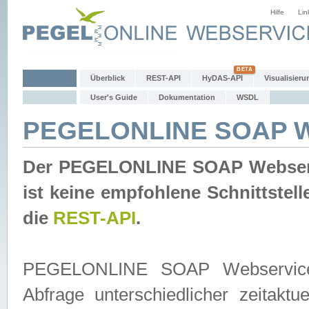
Hilfe
Lin
Überblick
REST-API
HyDAS-API
Visualisieru
User's Guide
Dokumentation
WSDL
PEGELONLINE SOAP W
Der PEGELONLINE SOAP Webservic
ist keine empfohlene Schnittste
die
REST-API
.
PEGELONLINE SOAP Webservice is
Abfrage unterschiedlicher zeitak