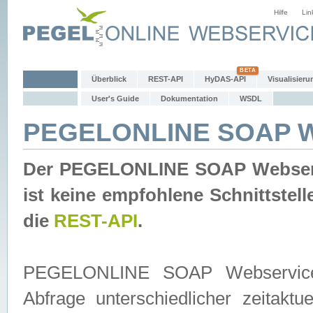
Hilfe
Lin
Überblick
REST-API
HyDAS-API
Visualisieru
User's Guide
Dokumentation
WSDL
PEGELONLINE SOAP W
Der PEGELONLINE SOAP Webservic
ist keine empfohlene Schnittste
die
REST-API
.
PEGELONLINE SOAP Webservice is
Abfrage unterschiedlicher zeitak