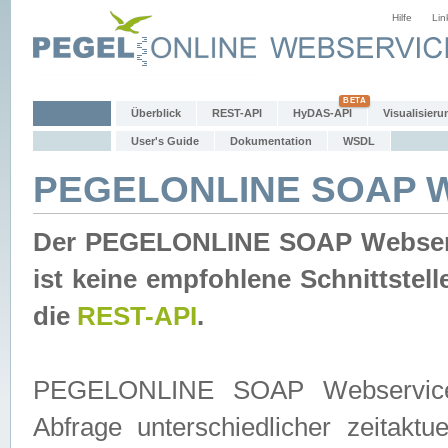
Hilfe
Lin
Überblick
REST-API
HyDAS-API
Visualisieru
User's Guide
Dokumentation
WSDL
PEGELONLINE SOAP W
Der PEGELONLINE SOAP Webservic
ist keine empfohlene Schnittste
die
REST-API
.
PEGELONLINE SOAP Webservice is
Abfrage unterschiedlicher zeitak