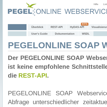
Hilfe
Lin
Überblick
REST-API
HyDAS-API
Visualisieru
User's Guide
Dokumentation
WSDL
PEGELONLINE SOAP W
Der PEGELONLINE SOAP Webservic
ist keine empfohlene Schnittste
die
REST-API
.
PEGELONLINE SOAP Webservice is
Abfrage unterschiedlicher zeitak