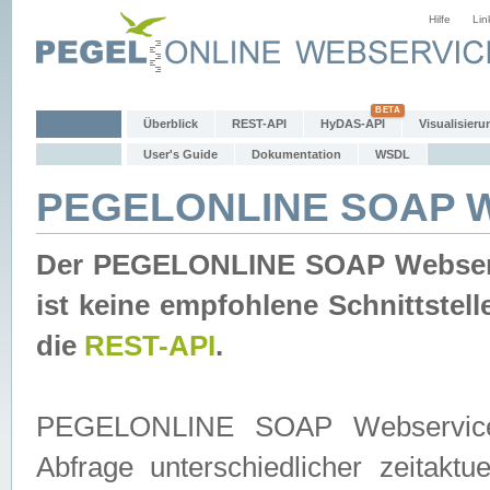
Hilfe
Lin
Überblick
REST-API
HyDAS-API
Visualisieru
User's Guide
Dokumentation
WSDL
PEGELONLINE SOAP W
Der PEGELONLINE SOAP Webservic
ist keine empfohlene Schnittste
die
REST-API
.
PEGELONLINE SOAP Webservice is
Abfrage unterschiedlicher zeitak