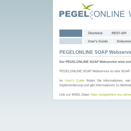
Überblick
REST-API
User's Guide
Dokumen
PEGELONLINE SOAP Webservi
Der PEGELONLINE SOAP Webservice wird nicht 
PEGELONLINE SOAP Webservice ist eine SOAP-basie
Im
User's Guide
finden Sie Informationen, 
Implementierung und gibt Informationen zu Metho
Link zur WSDL Datei:
https://pegelonline.wsv.de