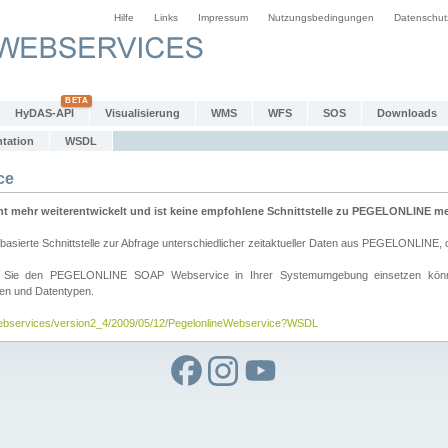
Hilfe
Links
Impressum
Nutzungsbedingungen
Datenschut
HyDAS-API
Visualisierung
WMS
WFS
SOS
Downloads
tation
WSDL
ce
mehr weiterentwickelt und ist keine empfohlene Schnittstelle zu PEGELONLINE meh
rte Schnittstelle zur Abfrage unterschiedlicher zeitaktueller Daten aus PEGELONLINE, die
wie Sie den PEGELONLINE SOAP Webservice in Ihrer Systemumgebung einsetzen kö
den und Datentypen.
/webservices/version2_4/2009/05/12/PegelonlineWebservice?WSDL