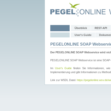
Überblick
REST-API
User's Guide
Dokumen
PEGELONLINE SOAP Webservi
Der PEGELONLINE SOAP Webservice wird nicht 
PEGELONLINE SOAP Webservice ist eine SOAP-basie
Im
User's Guide
finden Sie Informationen, 
Implementierung und gibt Informationen zu Metho
Link zur WSDL Datei:
https://pegelonline.wsv.de