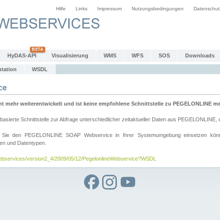
Hilfe
Links
Impressum
Nutzungsbedingungen
Datenschut
HyDAS-API
Visualisierung
WMS
WFS
SOS
Downloads
tation
WSDL
ce
mehr weiterentwickelt und ist keine empfohlene Schnittstelle zu PEGELONLINE meh
rte Schnittstelle zur Abfrage unterschiedlicher zeitaktueller Daten aus PEGELONLINE, die
wie Sie den PEGELONLINE SOAP Webservice in Ihrer Systemumgebung einsetzen kö
den und Datentypen.
/webservices/version2_4/2009/05/12/PegelonlineWebservice?WSDL