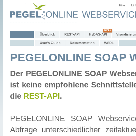
Hilfe
Lin
Überblick
REST-API
HyDAS-API
Visualisieru
User's Guide
Dokumentation
WSDL
PEGELONLINE SOAP W
Der PEGELONLINE SOAP Webservic
ist keine empfohlene Schnittste
die
REST-API
.
PEGELONLINE SOAP Webservice is
Abfrage unterschiedlicher zeitak