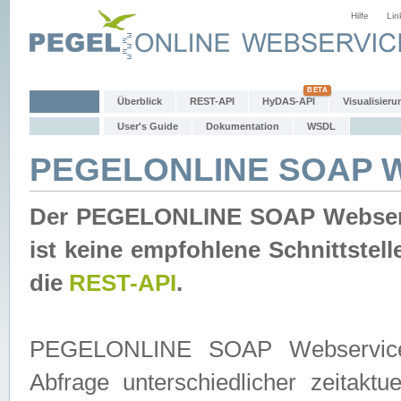
Hilfe
Lin
Überblick
REST-API
HyDAS-API
Visualisieru
User's Guide
Dokumentation
WSDL
PEGELONLINE SOAP W
Der PEGELONLINE SOAP Webservic
ist keine empfohlene Schnittste
die
REST-API
.
PEGELONLINE SOAP Webservice is
Abfrage unterschiedlicher zeitak