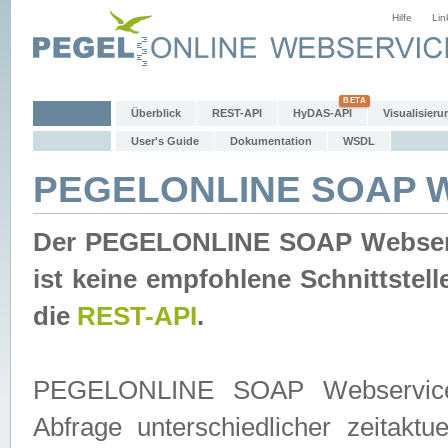
Hilfe
Lin
Überblick
REST-API
HyDAS-API
Visualisieru
User's Guide
Dokumentation
WSDL
PEGELONLINE SOAP W
Der PEGELONLINE SOAP Webservic
ist keine empfohlene Schnittste
die
REST-API
.
PEGELONLINE SOAP Webservice is
Abfrage unterschiedlicher zeitak