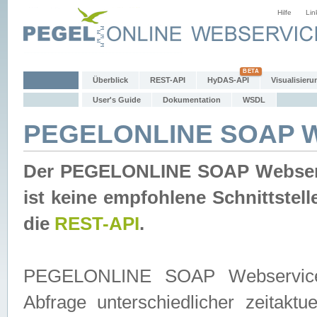
Hilfe
Lin
Überblick
REST-API
HyDAS-API
Visualisieru
User's Guide
Dokumentation
WSDL
PEGELONLINE SOAP W
Der PEGELONLINE SOAP Webservic
ist keine empfohlene Schnittste
die
REST-API
.
PEGELONLINE SOAP Webservice is
Abfrage unterschiedlicher zeitak