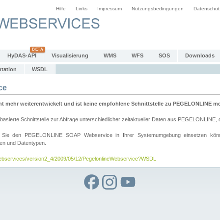
Hilfe
Links
Impressum
Nutzungsbedingungen
Datenschut
HyDAS-API
Visualisierung
WMS
WFS
SOS
Downloads
tation
WSDL
ce
mehr weiterentwickelt und ist keine empfohlene Schnittstelle zu PEGELONLINE meh
rte Schnittstelle zur Abfrage unterschiedlicher zeitaktueller Daten aus PEGELONLINE, die
wie Sie den PEGELONLINE SOAP Webservice in Ihrer Systemumgebung einsetzen kö
den und Datentypen.
/webservices/version2_4/2009/05/12/PegelonlineWebservice?WSDL