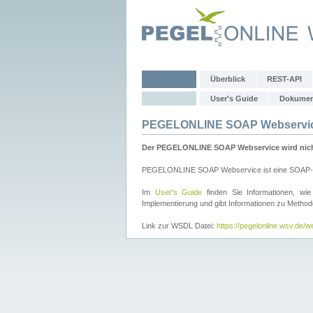
Überblick
REST-API
User's Guide
Dokumen
PEGELONLINE SOAP Webservi
Der PEGELONLINE SOAP Webservice wird nicht 
PEGELONLINE SOAP Webservice ist eine SOAP-basie
Im
User's Guide
finden Sie Informationen, 
Implementierung und gibt Informationen zu Metho
Link zur WSDL Datei:
https://pegelonline.wsv.de