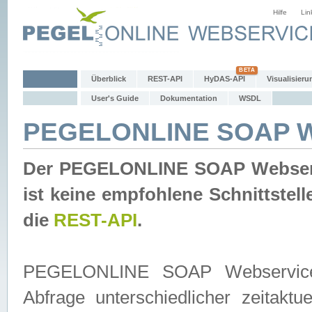
Hilfe
Lin
Überblick
REST-API
HyDAS-API
Visualisieru
User's Guide
Dokumentation
WSDL
PEGELONLINE SOAP W
Der PEGELONLINE SOAP Webservic
ist keine empfohlene Schnittste
die
REST-API
.
PEGELONLINE SOAP Webservice is
Abfrage unterschiedlicher zeitak