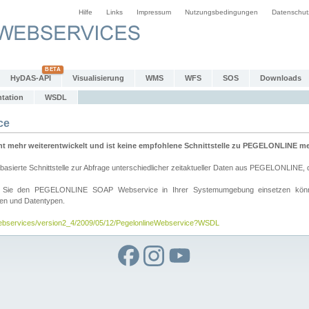
Hilfe
Links
Impressum
Nutzungsbedingungen
Datenschut
HyDAS-API
Visualisierung
WMS
WFS
SOS
Downloads
tation
WSDL
ce
mehr weiterentwickelt und ist keine empfohlene Schnittstelle zu PEGELONLINE meh
rte Schnittstelle zur Abfrage unterschiedlicher zeitaktueller Daten aus PEGELONLINE, die
wie Sie den PEGELONLINE SOAP Webservice in Ihrer Systemumgebung einsetzen kö
den und Datentypen.
/webservices/version2_4/2009/05/12/PegelonlineWebservice?WSDL