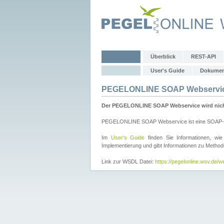
Überblick
REST-API
User's Guide
Dokumen
PEGELONLINE SOAP Webservi
Der PEGELONLINE SOAP Webservice wird nicht 
PEGELONLINE SOAP Webservice ist eine SOAP-basie
Im
User's Guide
finden Sie Informationen, 
Implementierung und gibt Informationen zu Metho
Link zur WSDL Datei:
https://pegelonline.wsv.de