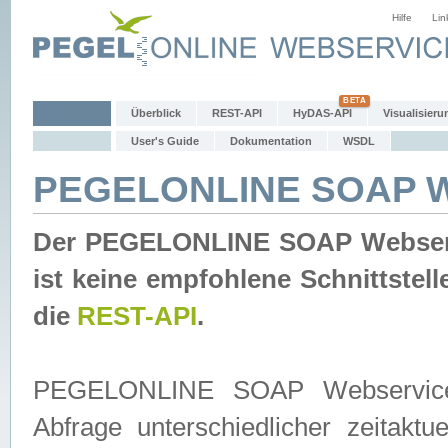
Hilfe
Lin
Überblick
REST-API
HyDAS-API
Visualisieru
User's Guide
Dokumentation
WSDL
PEGELONLINE SOAP W
Der PEGELONLINE SOAP Webservic
ist keine empfohlene Schnittste
die
REST-API
.
PEGELONLINE SOAP Webservice is
Abfrage unterschiedlicher zeitak