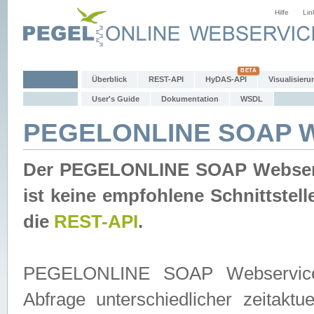
Hilfe
Lin
Überblick
REST-API
HyDAS-API
Visualisieru
User's Guide
Dokumentation
WSDL
PEGELONLINE SOAP W
Der PEGELONLINE SOAP Webservic
ist keine empfohlene Schnittste
die
REST-API
.
PEGELONLINE SOAP Webservice is
Abfrage unterschiedlicher zeitak