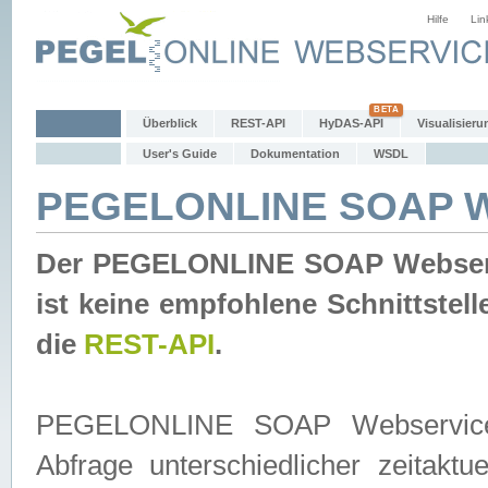
Hilfe
Lin
Überblick
REST-API
HyDAS-API
Visualisieru
User's Guide
Dokumentation
WSDL
PEGELONLINE SOAP W
Der PEGELONLINE SOAP Webservic
ist keine empfohlene Schnittste
die
REST-API
.
PEGELONLINE SOAP Webservice is
Abfrage unterschiedlicher zeitak