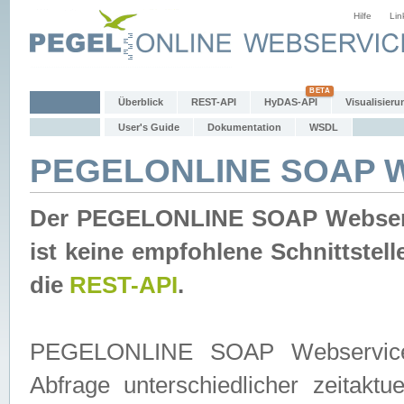
Hilfe
Lin
Überblick
REST-API
HyDAS-API
Visualisieru
User's Guide
Dokumentation
WSDL
PEGELONLINE SOAP W
Der PEGELONLINE SOAP Webservic
ist keine empfohlene Schnittste
die
REST-API
.
PEGELONLINE SOAP Webservice is
Abfrage unterschiedlicher zeitak