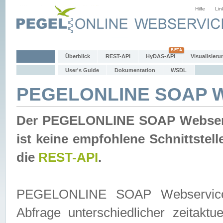
Hilfe
Lin
Überblick
REST-API
HyDAS-API
Visualisieru
User's Guide
Dokumentation
WSDL
PEGELONLINE SOAP W
Der PEGELONLINE SOAP Webservic
ist keine empfohlene Schnittste
die
REST-API
.
PEGELONLINE SOAP Webservice is
Abfrage unterschiedlicher zeitak