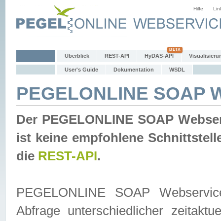
Hilfe
Lin
Überblick
REST-API
HyDAS-API
Visualisieru
User's Guide
Dokumentation
WSDL
PEGELONLINE SOAP W
Der PEGELONLINE SOAP Webservic
ist keine empfohlene Schnittste
die
REST-API
.
PEGELONLINE SOAP Webservice is
Abfrage unterschiedlicher zeitak