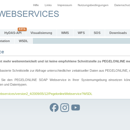
Hilfe
Links
Impressum
Nutzungsbedingungen
Datenschut
HyDAS-API
Visualisierung
WMS
WFS
SOS
Downloads
tation
WSDL
ce
mehr weiterentwickelt und ist keine empfohlene Schnittstelle zu PEGELONLINE meh
rte Schnittstelle zur Abfrage unterschiedlicher zeitaktueller Daten aus PEGELONLINE, die
wie Sie den PEGELONLINE SOAP Webservice in Ihrer Systemumgebung einsetzen kö
den und Datentypen.
/webservices/version2_4/2009/05/12/PegelonlineWebservice?WSDL