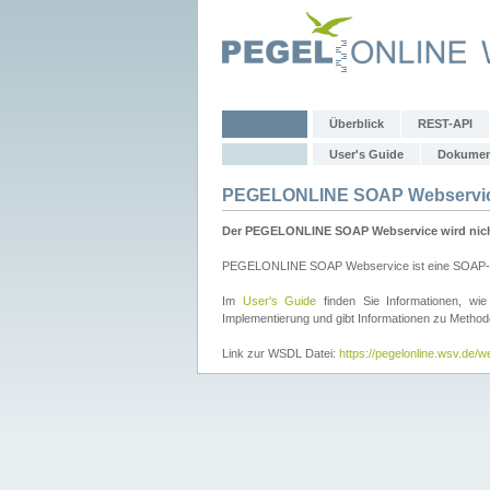
Überblick
REST-API
User's Guide
Dokumen
PEGELONLINE SOAP Webservi
Der PEGELONLINE SOAP Webservice wird nicht 
PEGELONLINE SOAP Webservice ist eine SOAP-basie
Im
User's Guide
finden Sie Informationen, 
Implementierung und gibt Informationen zu Metho
Link zur WSDL Datei:
https://pegelonline.wsv.de