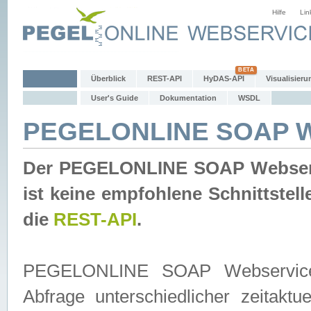
Hilfe
Lin
Überblick
REST-API
HyDAS-API
Visualisieru
User's Guide
Dokumentation
WSDL
PEGELONLINE SOAP W
Der PEGELONLINE SOAP Webservic
ist keine empfohlene Schnittste
die
REST-API
.
PEGELONLINE SOAP Webservice is
Abfrage unterschiedlicher zeitak