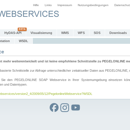
Hilfe
Links
Impressum
Nutzungsbedingungen
Datenschut
HyDAS-API
Visualisierung
WMS
WFS
SOS
Downloads
tation
WSDL
ce
mehr weiterentwickelt und ist keine empfohlene Schnittstelle zu PEGELONLINE meh
rte Schnittstelle zur Abfrage unterschiedlicher zeitaktueller Daten aus PEGELONLINE, die
wie Sie den PEGELONLINE SOAP Webservice in Ihrer Systemumgebung einsetzen kö
den und Datentypen.
/webservices/version2_4/2009/05/12/PegelonlineWebservice?WSDL