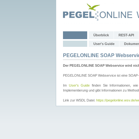
Überblick
REST-API
User's Guide
Dokumen
PEGELONLINE SOAP Webservi
Der PEGELONLINE SOAP Webservice wird nicht 
PEGELONLINE SOAP Webservice ist eine SOAP-basie
Im
User's Guide
finden Sie Informationen, 
Implementierung und gibt Informationen zu Metho
Link zur WSDL Datei:
https://pegelonline.wsv.de