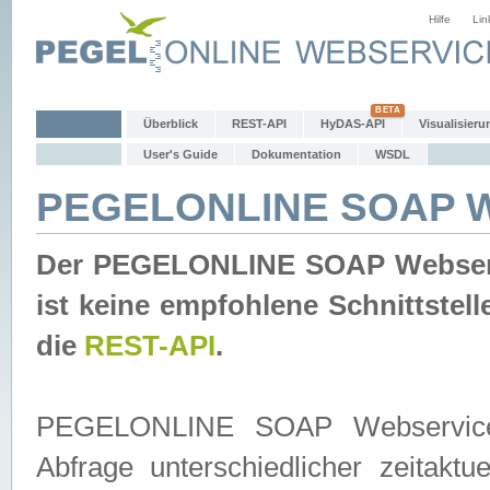
Hilfe
Lin
Überblick
REST-API
HyDAS-API
Visualisieru
User's Guide
Dokumentation
WSDL
PEGELONLINE SOAP W
Der PEGELONLINE SOAP Webservic
ist keine empfohlene Schnittste
die
REST-API
.
PEGELONLINE SOAP Webservice is
Abfrage unterschiedlicher zeitak