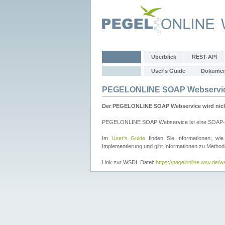
Überblick
REST-API
User's Guide
Dokumen
PEGELONLINE SOAP Webservi
Der PEGELONLINE SOAP Webservice wird nicht 
PEGELONLINE SOAP Webservice ist eine SOAP-basie
Im
User's Guide
finden Sie Informationen, 
Implementierung und gibt Informationen zu Metho
Link zur WSDL Datei:
https://pegelonline.wsv.de