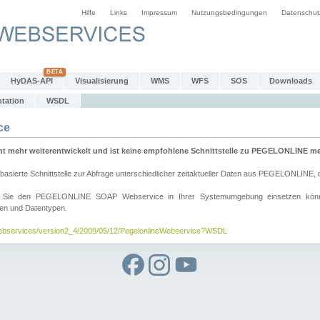
Hilfe
Links
Impressum
Nutzungsbedingungen
Datenschut
HyDAS-API
Visualisierung
WMS
WFS
SOS
Downloads
tation
WSDL
ce
mehr weiterentwickelt und ist keine empfohlene Schnittstelle zu PEGELONLINE meh
rte Schnittstelle zur Abfrage unterschiedlicher zeitaktueller Daten aus PEGELONLINE, die
wie Sie den PEGELONLINE SOAP Webservice in Ihrer Systemumgebung einsetzen kö
den und Datentypen.
/webservices/version2_4/2009/05/12/PegelonlineWebservice?WSDL