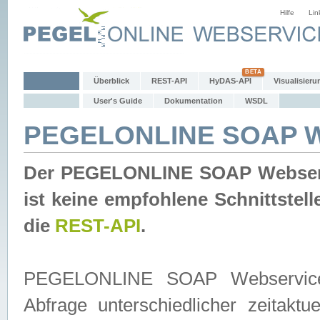
Hilfe
Lin
Überblick
REST-API
HyDAS-API
Visualisieru
User's Guide
Dokumentation
WSDL
PEGELONLINE SOAP W
Der PEGELONLINE SOAP Webservic
ist keine empfohlene Schnittste
die
REST-API
.
PEGELONLINE SOAP Webservice is
Abfrage unterschiedlicher zeitak