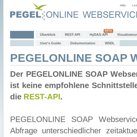
Hilfe
Lin
Überblick
REST-API
HyDAS-API
Visualisieru
User's Guide
Dokumentation
WSDL
PEGELONLINE SOAP W
Der PEGELONLINE SOAP Webservic
ist keine empfohlene Schnittste
die
REST-API
.
PEGELONLINE SOAP Webservice is
Abfrage unterschiedlicher zeitak