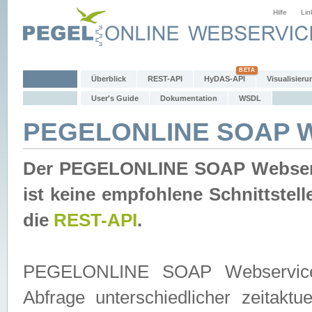
Hilfe
Lin
Überblick
REST-API
HyDAS-API
Visualisieru
User's Guide
Dokumentation
WSDL
PEGELONLINE SOAP W
Der PEGELONLINE SOAP Webservic
ist keine empfohlene Schnittste
die
REST-API
.
PEGELONLINE SOAP Webservice is
Abfrage unterschiedlicher zeitak