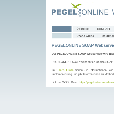
Überblick
REST-API
User's Guide
Dokumen
PEGELONLINE SOAP Webservi
Der PEGELONLINE SOAP Webservice wird nicht 
PEGELONLINE SOAP Webservice ist eine SOAP-basie
Im
User's Guide
finden Sie Informationen, 
Implementierung und gibt Informationen zu Metho
Link zur WSDL Datei:
https://pegelonline.wsv.de