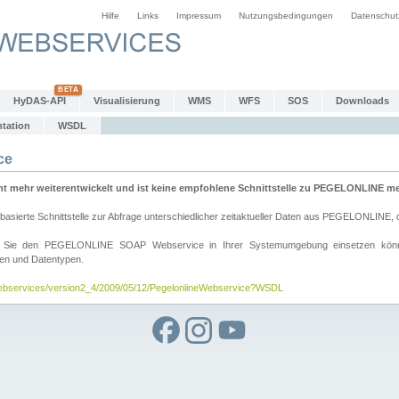
Hilfe
Links
Impressum
Nutzungsbedingungen
Datenschut
HyDAS-API
Visualisierung
WMS
WFS
SOS
Downloads
tation
WSDL
ce
mehr weiterentwickelt und ist keine empfohlene Schnittstelle zu PEGELONLINE meh
rte Schnittstelle zur Abfrage unterschiedlicher zeitaktueller Daten aus PEGELONLINE, die
wie Sie den PEGELONLINE SOAP Webservice in Ihrer Systemumgebung einsetzen kö
den und Datentypen.
/webservices/version2_4/2009/05/12/PegelonlineWebservice?WSDL