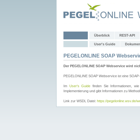
Überblick
REST-API
User's Guide
Dokumen
PEGELONLINE SOAP Webservi
Der PEGELONLINE SOAP Webservice wird nicht 
PEGELONLINE SOAP Webservice ist eine SOAP-basie
Im
User's Guide
finden Sie Informationen, 
Implementierung und gibt Informationen zu Metho
Link zur WSDL Datei:
https://pegelonline.wsv.de