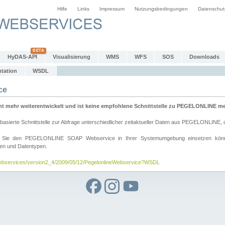
Hilfe
Links
Impressum
Nutzungsbedingungen
Datenschut
HyDAS-API
Visualisierung
WMS
WFS
SOS
Downloads
tation
WSDL
ce
mehr weiterentwickelt und ist keine empfohlene Schnittstelle zu PEGELONLINE meh
rte Schnittstelle zur Abfrage unterschiedlicher zeitaktueller Daten aus PEGELONLINE, die
wie Sie den PEGELONLINE SOAP Webservice in Ihrer Systemumgebung einsetzen kö
den und Datentypen.
/webservices/version2_4/2009/05/12/PegelonlineWebservice?WSDL