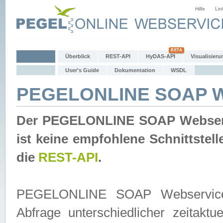
Hilfe
Lin
Überblick
REST-API
HyDAS-API
Visualisieru
User's Guide
Dokumentation
WSDL
PEGELONLINE SOAP W
Der PEGELONLINE SOAP Webservic
ist keine empfohlene Schnittste
die
REST-API
.
PEGELONLINE SOAP Webservice is
Abfrage unterschiedlicher zeitak