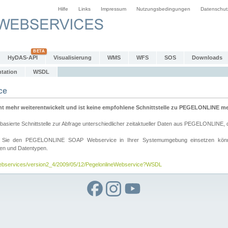
Hilfe
Links
Impressum
Nutzungsbedingungen
Datenschut
HyDAS-API
Visualisierung
WMS
WFS
SOS
Downloads
tation
WSDL
ce
mehr weiterentwickelt und ist keine empfohlene Schnittstelle zu PEGELONLINE meh
rte Schnittstelle zur Abfrage unterschiedlicher zeitaktueller Daten aus PEGELONLINE, die
wie Sie den PEGELONLINE SOAP Webservice in Ihrer Systemumgebung einsetzen kö
den und Datentypen.
/webservices/version2_4/2009/05/12/PegelonlineWebservice?WSDL