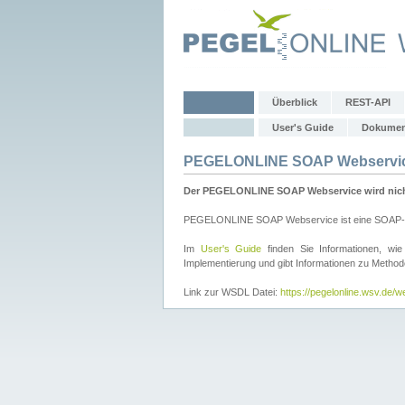
Überblick
REST-API
User's Guide
Dokumen
PEGELONLINE SOAP Webservi
Der PEGELONLINE SOAP Webservice wird nicht 
PEGELONLINE SOAP Webservice ist eine SOAP-basie
Im
User's Guide
finden Sie Informationen, 
Implementierung und gibt Informationen zu Metho
Link zur WSDL Datei:
https://pegelonline.wsv.de