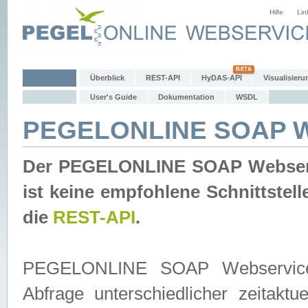
Hilfe
Lin
Überblick
REST-API
HyDAS-API
Visualisieru
User's Guide
Dokumentation
WSDL
PEGELONLINE SOAP W
Der PEGELONLINE SOAP Webservic
ist keine empfohlene Schnittste
die
REST-API
.
PEGELONLINE SOAP Webservice is
Abfrage unterschiedlicher zeitak