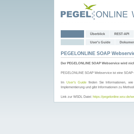
Überblick
REST-API
User's Guide
Dokumen
PEGELONLINE SOAP Webservi
Der PEGELONLINE SOAP Webservice wird nicht 
PEGELONLINE SOAP Webservice ist eine SOAP-basie
Im
User's Guide
finden Sie Informationen, 
Implementierung und gibt Informationen zu Metho
Link zur WSDL Datei:
https://pegelonline.wsv.de