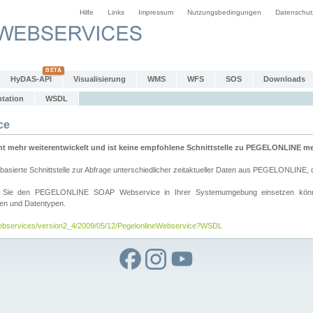
Hilfe
Links
Impressum
Nutzungsbedingungen
Datenschut
HyDAS-API
Visualisierung
WMS
WFS
SOS
Downloads
tation
WSDL
ce
mehr weiterentwickelt und ist keine empfohlene Schnittstelle zu PEGELONLINE meh
rte Schnittstelle zur Abfrage unterschiedlicher zeitaktueller Daten aus PEGELONLINE, die
wie Sie den PEGELONLINE SOAP Webservice in Ihrer Systemumgebung einsetzen kö
den und Datentypen.
/webservices/version2_4/2009/05/12/PegelonlineWebservice?WSDL