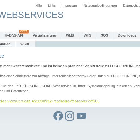
Hilfe
Links
Impressum
Nutzungsbedingungen
Datenschut
HyDAS-API
Visualisierung
WMS
WFS
SOS
Downloads
tation
WSDL
ce
mehr weiterentwickelt und ist keine empfohlene Schnittstelle zu PEGELONLINE meh
rte Schnittstelle zur Abfrage unterschiedlicher zeitaktueller Daten aus PEGELONLINE, die
wie Sie den PEGELONLINE SOAP Webservice in Ihrer Systemumgebung einsetzen kö
den und Datentypen.
/webservices/version2_4/2009/05/12/PegelonlineWebservice?WSDL