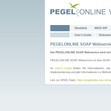
Überblick
REST-API
User's Guide
Dokumen
PEGELONLINE SOAP Webservi
Der PEGELONLINE SOAP Webservice wird nicht 
PEGELONLINE SOAP Webservice ist eine SOAP-basie
Im
User's Guide
finden Sie Informationen, 
Implementierung und gibt Informationen zu Metho
Link zur WSDL Datei:
https://pegelonline.wsv.de